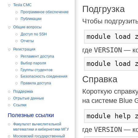
Tesla CMC
Подгрузка
Программное обеспечение
Публикации
Чтобы подгрузить
Общие вопросы
Доступ по SSH
module load 
Отчеты
VERSION
где
— ко
Регистрация
Регламент доступа
module load 
Выбор пароля
Группы студентов
Справка
Безопасность соединения
Правила доступа
Короткую справку
Поддержка
Отрытые данные
на системе Blue 
Cсылки
module help 
Полезные ссылки
Факультет вычислительной
VERSION
где
— ко
математики и кибернетики МГУ
Московский государственный