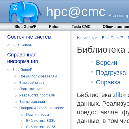
hpc@cmc
Высокопр
Blue Gene/P
Polus
Tesla CMC
Общие вопро
Состояние систем
На главную
::
Blue Gene/P
::
Blue Gene/P
Библиотека z
Справочная
информация
Версии
Blue Gene/P
Подгрузка
Новым пользователям
Справка
Быстрый старт
Подключение
Библиотека
zlib
Разработка программ
Запуск заданий
данных. Реализует
Программное обеспечение
предоставляет ф
Компиляторы
данные, в том чи
Библиотека ESSL
Библиотека MASS