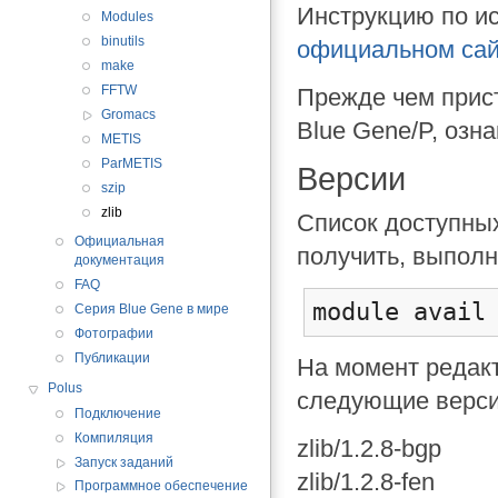
Инструкцию по и
Modules
binutils
официальном сай
make
FFTW
Прежде чем прист
Gromacs
Blue Gene/P, озн
METIS
ParMETIS
Версии
szip
zlib
Список доступных
Официальная
получить, выпол
документация
FAQ
module avail
Серия Blue Gene в мире
Фотографии
Публикации
На момент редак
Polus
следующие верси
Подключение
Компиляция
zlib/1.2.8-bgp
Запуск заданий
zlib/1.2.8-fen
Программное обеспечение