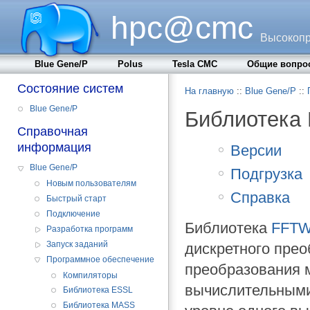
hpc@cmc
Высокопр
Blue Gene/P
Polus
Tesla CMC
Общие вопро
Состояние систем
На главную
::
Blue Gene/P
::
Blue Gene/P
Библиотека
Справочная
информация
Версии
Blue Gene/P
Подгрузка
Новым пользователям
Справка
Быстрый старт
Подключение
Библиотека
FFT
Разработка программ
Запуск заданий
дискретного прео
Программное обеспечение
преобразования 
Компиляторы
вычислительными
Библиотека ESSL
Библиотека MASS