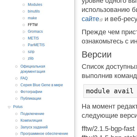
уровне одного вы
Modules
использованию б
binutils
сайте
и веб-рес
make
FFTW
Прежде чем прист
Gromacs
METIS
ознакомьтесь с и
ParMETIS
Версии
szip
zlib
Список доступны
Официальная
документация
выполнив команд
FAQ
Серия Blue Gene в мире
module avail
Фотографии
Публикации
На момент редак
Polus
следующие верси
Подключение
Компиляция
fftw/2.1.5-bgp-fast
Запуск заданий
Программное обеспечение