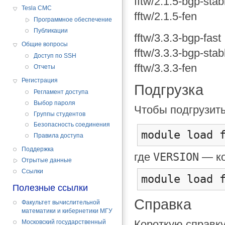
fftw/2.1.5-bgp-stab
Tesla CMC
fftw/2.1.5-fen
Программное обеспечение
Публикации
fftw/3.3.3-bgp-fast
Общие вопросы
fftw/3.3.3-bgp-stab
Доступ по SSH
fftw/3.3.3-fen
Отчеты
Регистрация
Подгрузка
Регламент доступа
Выбор пароля
Чтобы подгрузит
Группы студентов
Безопасность соединения
module load 
Правила доступа
Поддержка
VERSION
где
— ко
Отрытые данные
Cсылки
module load 
Полезные ссылки
Справка
Факультет вычислительной
математики и кибернетики МГУ
Короткую справку
Московский государственный