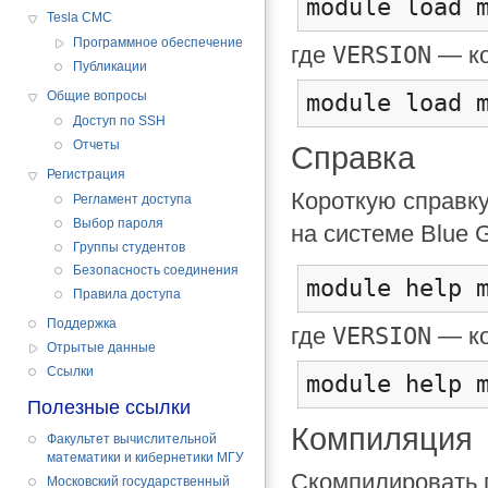
module load 
Tesla CMC
Программное обеспечение
VERSION
где
— ко
Публикации
Общие вопросы
module load 
Доступ по SSH
Отчеты
Справка
Регистрация
Короткую справку
Регламент доступа
Выбор пароля
на системе Blue 
Группы студентов
Безопасность соединения
module help 
Правила доступа
Поддержка
VERSION
где
— ко
Отрытые данные
Cсылки
module help 
Полезные ссылки
Компиляция
Факультет вычислительной
математики и кибернетики МГУ
Скомпилировать 
Московский государственный