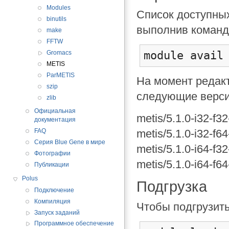
Modules
Список доступных
binutils
выполнив команд
make
FFTW
module avail
Gromacs
METIS
ParMETIS
На момент редак
szip
следующие верси
zlib
Официальная
metis/5.1.0-i32-f3
документация
metis/5.1.0-i32-f6
FAQ
Серия Blue Gene в мире
metis/5.1.0-i64-f3
Фотографии
metis/5.1.0-i64-f6
Публикации
Polus
Подгрузка
Подключение
Компиляция
Чтобы подгрузить
Запуск заданий
Программное обеспечение