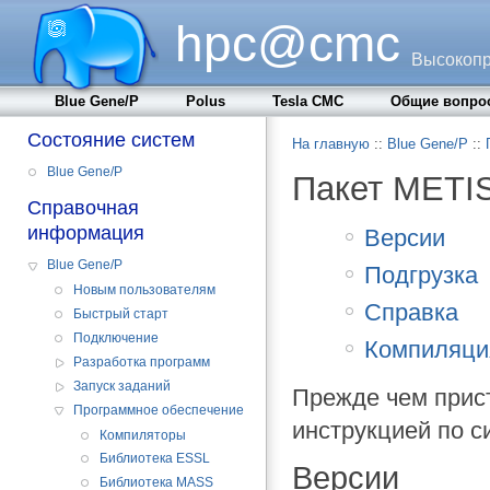
hpc@cmc
Высокопр
Blue Gene/P
Polus
Tesla CMC
Общие вопро
Состояние систем
На главную
::
Blue Gene/P
::
Blue Gene/P
Пакет METI
Справочная
информация
Версии
Blue Gene/P
Подгрузка
Новым пользователям
Справка
Быстрый старт
Подключение
Компиляци
Разработка программ
Запуск заданий
Прежде чем прист
Программное обеспечение
инструкцией по 
Компиляторы
Библиотека ESSL
Версии
Библиотека MASS