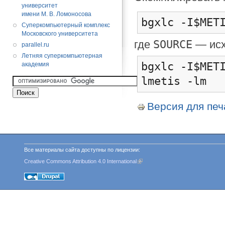
университет
имени М. В. Ломоносова
bgxlc -I$MET
Суперкомпьютерный комплекс
Московского университета
SOURCE
где
— исх
parallel.ru
Летняя суперкомпьютерная
bgxlc -I$MET
академия
lmetis -lm
Версия для печ
Все материалы сайта доступны по лицензии:
Creative Commons Attribution 4.0 International