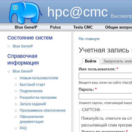
hpc@cmc
Высокопр
Blue Gene/P
Polus
Tesla CMC
Общие вопро
Состояние систем
На главную
Blue Gene/P
Учетная запись
Справочная
Войти
Запросить но
информация
Имя пользователя:
*
Blue Gene/P
Новым пользователям
Введите ваш логин на сайте «hpc
Быстрый старт
Пароль:
*
Подключение
Разработка программ
Укажите пароль, отвечающий ваше
Запуск заданий
CAPTCHA
Программное обеспечение
Официальная
Пожалуйста, ответьте на с
документация
рассылающей спам програ
FAQ
Задача по математике:
*