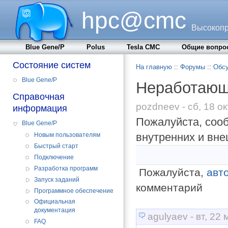
hpc@cmc
Высокопр
Blue Gene/P
Polus
Tesla CMC
Общие вопро
Состояние систем
На главную
::
Форумы
::
Обсу
Blue Gene/P
Неработающ
Справочная
pozdneev - сб, 18 ок
информация
Пожалуйста, соо
Blue Gene/P
внутренних и вне
Новым пользователям
Быстрый старт
Подключение
Разработка программ
Пожалуйста,
авт
Запуск заданий
комментарий
Программное обеспечение
Официальная
документация
agulyaev - вт, 22
FAQ