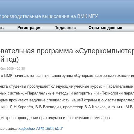
производительные вычисления на ВМК МГУ
сы
Регистрация
Поддержка
Отрытые данные
вательная программа «Суперкомпьютер
й год)
тября 2009 - 20:30
те ВМК начинаются занятия спецгруппы «Суперкомпьютерные технологи
оекта студенты прослушают следующие учебные курсы: «Параллельные 
ных систем», «Параллельные методы и алгоритмы» и «Технологии пар
торые прочитают ведущие специалисты нашей страны в области паралл
кин, Л.Н.Королёв, В.В.Воеводин, профессор В.А.Крюков, д.ф.-м.н. М.В.
смотрено проведение практикумов и практикумов-семинаров.
ции сайта
кафедры АНИ ВМК МГУ