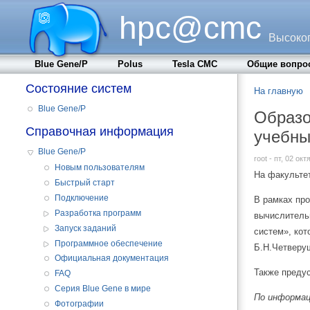
hpc@cmc
Высоко
Blue Gene/P
Polus
Tesla CMC
Общие вопро
Состояние систем
На главную
Blue Gene/P
Образо
Справочная информация
учебны
Blue Gene/P
root - пт, 02 ок
Новым пользователям
На факульте
Быстрый старт
Подключение
В рамках пр
Разработка программ
вычислитель
Запуск заданий
систем», ко
Программное обеспечение
Б.Н.Четверуш
Официальная документация
Также преду
FAQ
Серия Blue Gene в мире
По информа
Фотографии