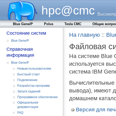
hpc@cmc
Высокопр
Blue Gene/P
Polus
Tesla CMC
Общие вопро
Состояние систем
На главную
::
Blu
Blue Gene/P
Файловая си
Справочная
информация
На системе Blue 
используется вы
Blue Gene/P
Новым пользователям
система IBM Gener
Быстрый старт
Подключение
Вычислительные у
Разработка программ
вывода), имеют 
Запуск заданий
домашнем катало
Программное обеспечение
Официальная
документация
Версия для печ
FAQ