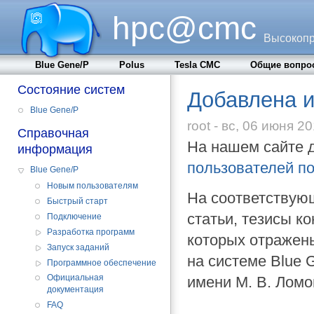
hpc@cmc
Высокопр
Blue Gene/P
Polus
Tesla CMC
Общие вопро
Состояние систем
Добавлена 
Blue Gene/P
root - вс, 06 июня 20
Справочная
На нашем сайте 
информация
пользователей по
Blue Gene/P
Новым пользователям
На соответствую
Быстрый старт
статьи, тезисы к
Подключение
Разработка программ
которых отражен
Запуск заданий
на системе Blue 
Программное обеспечение
Официальная
имени М. В. Ломо
документация
FAQ