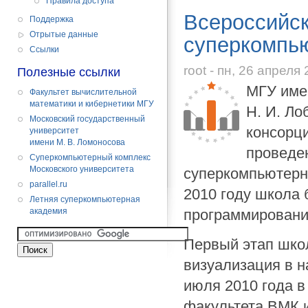
Правила доступа
Всероссийс
Поддержка
Отрытые данные
суперкомпь
Cсылки
root - пн, 26 апреля 
Полезные ссылки
МГУ име
Факультет вычислительной
математики и кибернетики МГУ
Н. И. Л
Московский государственный
консорц
университет
имени М. В. Ломоносова
проведе
Суперкомпьютерный комплекс
Московского университета
cуперкомпьютерн
parallel.ru
2010 году школа
Летняя суперкомпьютерная
академия
программирование
Первый этап шко
визуализация в н
июля 2010 года в
факультета ВМК 